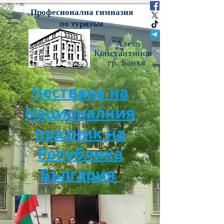
Професионална гимназия
по туризъм
"Алеко
Константинов"
гр. Банкя
Честване на
Националния
празник на
Република
България