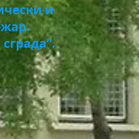
ически и
ожар.
сграда”.