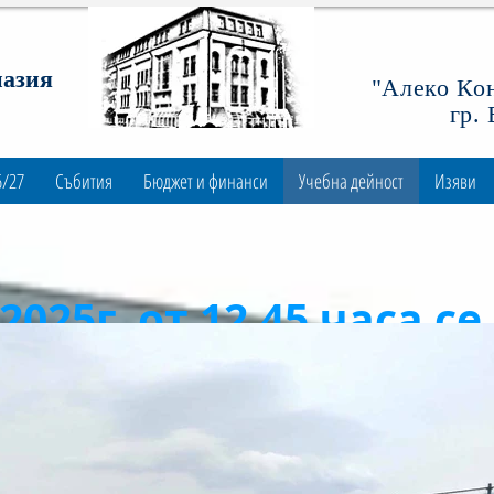
назия
"Алеко Ко
гр.
6/27
Събития
Бюджет и финанси
Учебна дейност
Изяви
.2025г. от 12.45 часа с
о занятие на тема: ”
е, ръководния,
педаго