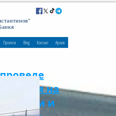
нстантинов"
 Банкя
Проекти
Blog
Контакт
Архив
е проведе
Действия на
гически и