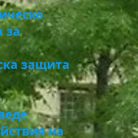
тическо
 за
ска защита
оведе
ействия на