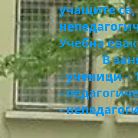
учащите се,
непедагогич
Учебна евак
В занятие
- ученици – 
- педагогиче
- непедагоги