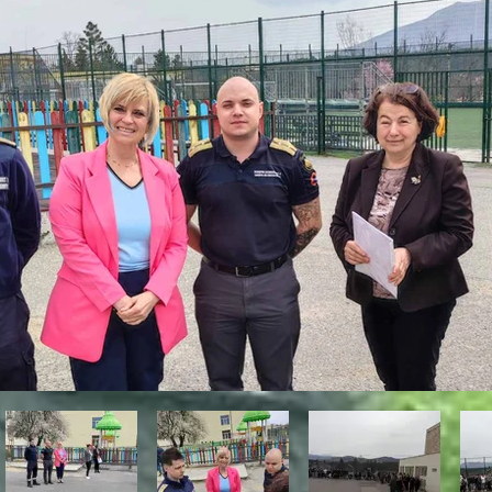
огически персонал пр
акуация от училищна