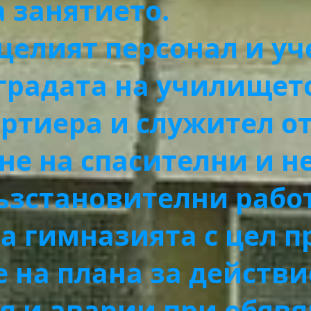
 занятието.
а целият персонал и у
градата на училището
ортиера и служител о
не на спасителни и н
ъзстановителни рабо
а гимназията с цел п
 на плана за действи
я и аварии при обявя