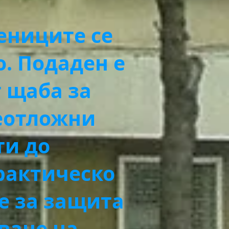
чениците се
. Подаден е
т щаба за
еотложни
ти до
рактическо
е за защита
ване на