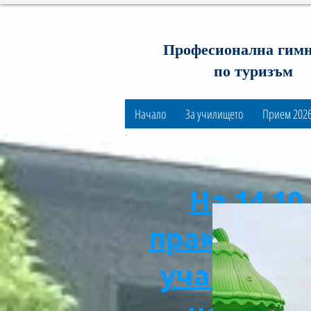
Професионална гим
по туризъм
Начало
За училището
Прием 202
На 14.10
практическ
учащите с