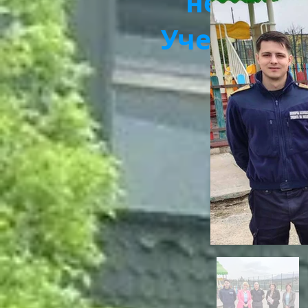
непедаг
Учебна ев