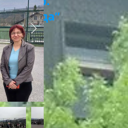
и пожар.
та сграда”