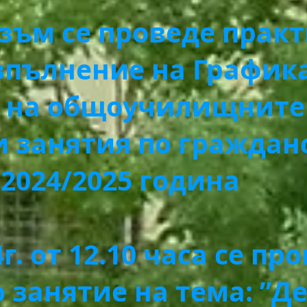
изъм се проведе прак
зпълнение на Графика
 на общоучилищните
 занятия по граждан
 2024/2025 година
4г. от 12.10 часа се пр
 занятие на тема: ”Д