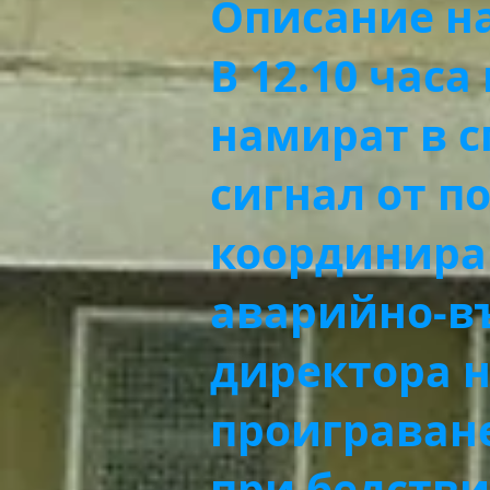
Описание на
В 12.10 час
намират в с
сигнал от п
координира
аварийно-в
директора н
проиграване
при бедстви