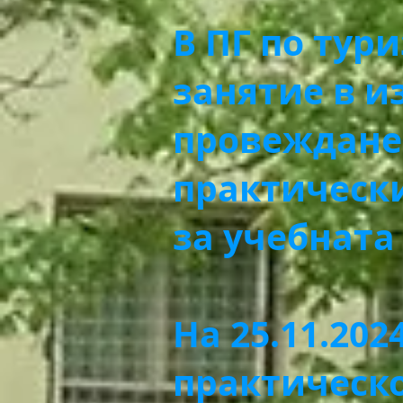
В ПГ по тур
занятие в и
провеждане
практически
за учебната
На 25.11.202
практическо