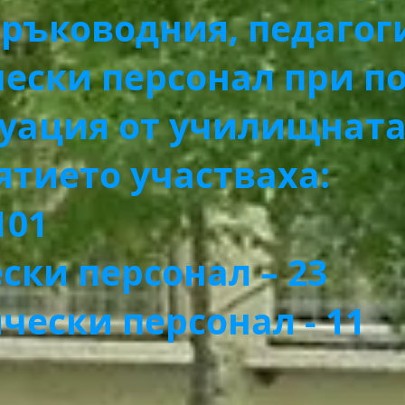
 ръководния, педагог
ески персонал при п
уация от училищната 
то участваха:
101
ски персонал – 23
чески персонал - 11