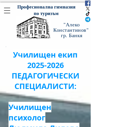
Професионална гимназия
по туризъм
"Алеко
Константинов"
гр. Банкя
Училищен екип
2025-2026
ПЕДАГОГИЧЕСКИ
СПЕЦИАЛИСТИ:
Училищен
психолог