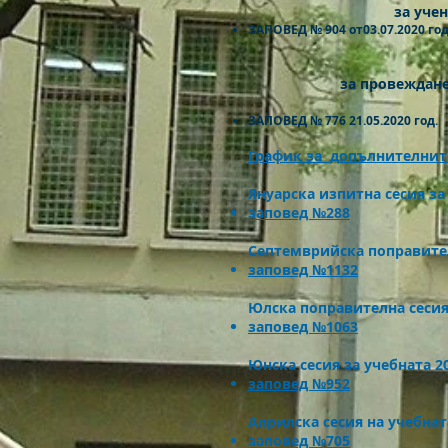
за уче
ЗАПОВЕД № 904 от03.07.2020 год
за провеждане
ЗАПОВЕД № 776 21.05.2020 год.
График за допълнителните 
Януарска изпитна сесия за 
заповед
№288
Септемврийска поправителн
заповед №1132
Юлска поправителна сесия 
заповед №1063
Юнска сесия за учебната 20
заповед №952
Априлска сесия на учебната
заповед №705