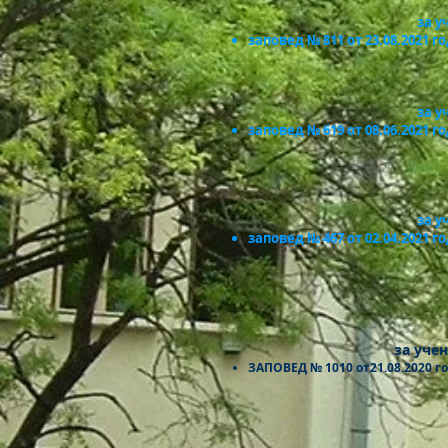
за у
заповед № 811 от 23.08.2021 го
за у
заповед № 619 от 08.06.2021 го
за у
заповед № 467 от 02.04.2021 го
за уче
ЗАПОВЕД № 1010 от21.08.2020 го