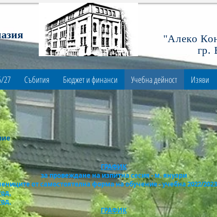
назия
"Алеко Ко
гр.
6/27
Събития
Бюджет и финанси
Учебна дейност
Изяви
ние
ГРАФИК
за провеждане на изпитна сесия - м. януари
чениците от самостоятелна форма на обучение - учебна 2022/202
год.
год.
ГРАФИК