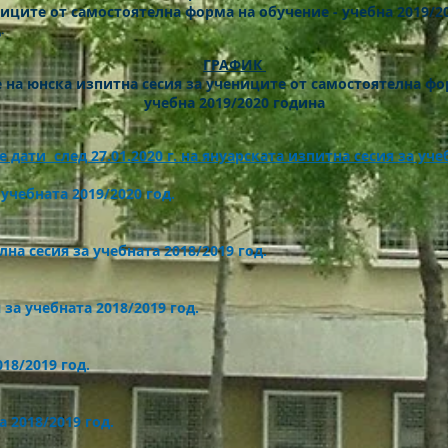
ниците от самостоятелна форма на обучение - учебна 2019/2
.
ГРАФИК
 на юнска изпитна сесия за учениците от самостоятелна фо
учебна 2019/2020 година
дати след 27.01.2020 г. на януарската изпитна сесия за уче
учебната 2019/2020 год.
а сесия за учебната 2018/2019 год.
за учебната 2018/2019 год.
18/2019 год.
 2018/2019 год.