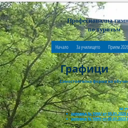
Професионална гим
по туризъм
Начало
За училището
Прием 202
Графици
Самостоятелна форма на обуче
за у
заповед № 1098/ от 05.01.2023 
заповед № 1099/ от 05
.01
.2023