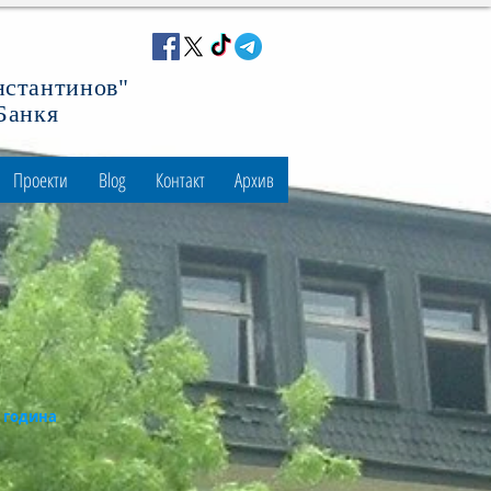
нстантинов"
 Банкя
Проекти
Blog
Контакт
Архив
3 година