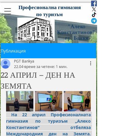
Професионална гимназия
по туризъм
"Алеко
Константинов"
гр. Банкя
Публикация
PGT Bankya
22.04
време за четене: 1 мин.
22 АПРИЛ – ДЕН НА
ЗЕМЯТА
 На 22 април Професионалната 
гимназия по туризъм „Алеко 
Константинов“ отбеляза 
Международния ден на Земята. 